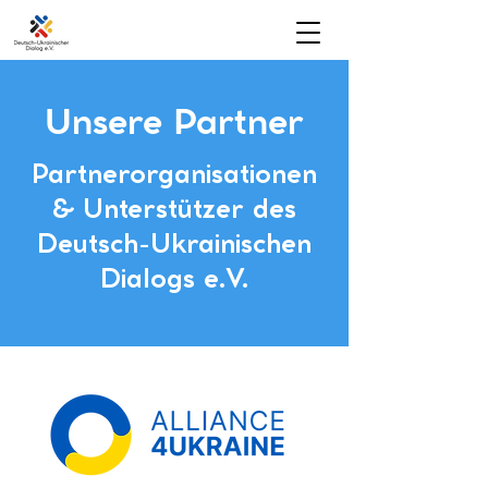
Unsere Partner
Partnerorganisationen
& Unterstützer des
Deutsch-Ukrainischen
Dialogs e.V.