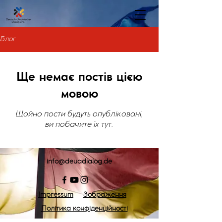
Блог
Ще немає постів цією
мовою
Щойно пости будуть опубліковані,
ви побачите їх тут.
info
@deuadialog.de
Impressum
Зображення
Політика конфіденційності