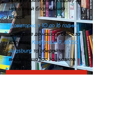
можете взяти книгу додому за
невеликий благодійний
внесок.
Щовівторка з 10 до 16 години
приходьте до нашого офісу за
адресою
Karlstraße 9, 86150
Augsburg
та обирайте
видання, що вас зацікавило.
Ознайомитися з каталогом книг можна тут
info
@deuadialog.de