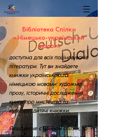
Бібліотека Спілки
«Німецько-український
діалог»
доступна для всіх поціновувачів
літератури. Тут ви знайдете
книжки українською та
німецькою мовами: художню
прозу, історичні дослідження,
книги про мистецтво та
культуру, дитячі книжки.
Якщо ви не є членом спілки, то