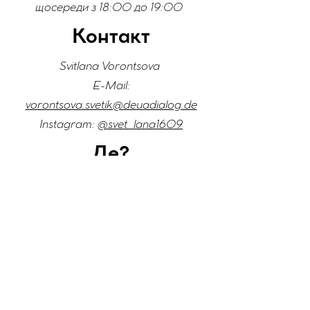
щосереди з 18:00 до 19:00
Контакт
Svitlana Vorontsova
E-Mail:
vorontsova.svetik@deuadialog.de
Instagram:
@svet_lana1609
Де?
Karlstraße 9, 86150 Augsburg
(місто Аугсбург)
Цей проєкт наразі перебуває
на стадії тестування. Проєкт
«Покращена участь біженців з