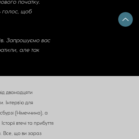
нового початку.
ь голос, щоб
ів. Запрошуємо вас
ратили, але так
від дванадцяти
и. Інтерв'ю для
бурзі (Німеччина), а
сторії втечі та прибуття
. Все, що ви зараз