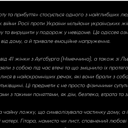
ьоту та прибуття» стосується одного з найглибших 
ок війни Росії проти України мільйони українських ж
у та вирушити у подорож у невідоме. Ця одіссея о
ь від дому, а й тривале емоційне напруження.
від 41 жінки з Аугсбурга (Німеччина), а також зі Ль
зяли з собою під час втечі та що зміцнило їх протяго
лялися в найскромніших речах, які вони брали з со
атьківщині. Ці предмети є не просто фізичними супут
ми з такими поняттями, як дім, безпека, втрата та з
чайну ложку, що символізувала частинку дому, а і
 матері. Гітара, намисто чи лист, сповнений любові т