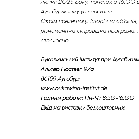
липня 2025 року, початок о 16:00 в
Аугсбурзькому університеті.
Окрім презентації історій та об’єкті
різноманітна супровідна програма, 
своєчасно.
Буковинський інститут при Аугсбурзь
Альтер Поствег 97a
86159 Аугсбург
www.bukowina-institut.de
Години роботи: Пн-Чт 8:30-16:00
Вхід на виставку безкоштовний.