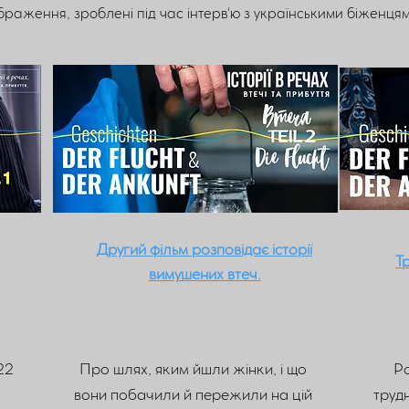
браження, зроблені під час інтерв'ю з українськими біженцям
Другий фільм розповідає історії
Т
вимушених втеч.
22
Про шлях, яким йшли жінки, і що
Ро
вони побачили й пережили на цій
трудн