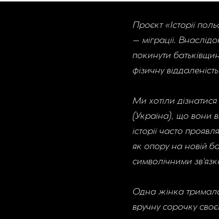
Проєкт «Історії пол
– міграції. Внаслід
покинути батьківщин
фізичну віддаленіст
Ми хотіли дізнатися 
(Україна), що вони в
історії часто прояв
як опору на новій б
символічними зв'язка
Одна жінка тримала 
вручну сорочку своєї