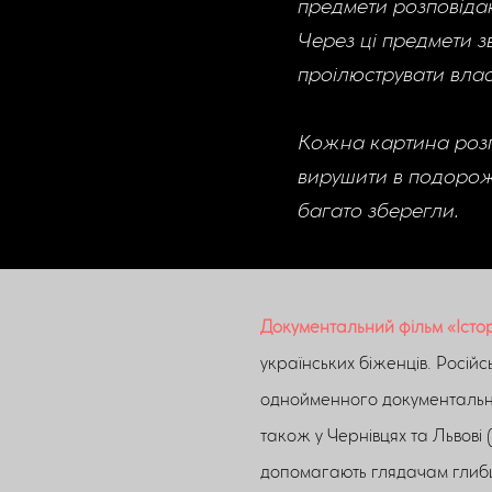
предмети розповідаю
Через ці предмети з
проілюструвати вла
Кожна картина розпо
вирушити в подорож 
багато зберегли.
Документальний фільм «Історі
українських біженців. Російс
однойменного документально
також у Чернівцях та Львові 
допомагають глядачам глибше