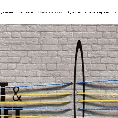
туальне
Хто ми є
Наші проєкти
Допомога та пожертви
К