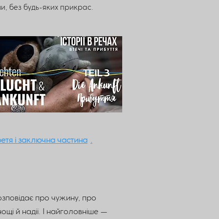
и, без будь-яких прикрас.
ретя і заключна частина
.
зповідає про чужину, про
ощі й надії. І найголовніше —