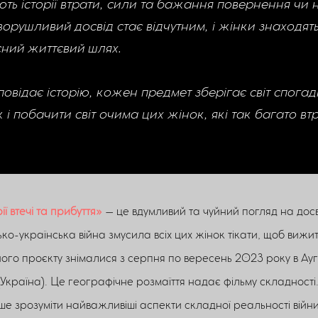
ть історії втрати, сили та бажання повернення чи 
ворушливий досвід стає відчутним, і жінки знаходят
сний життєвий шлях.
відає історію, кожен предмет зберігає світ спогад
і побачити світ очима цих жінок, які так багато вт
ї втечі та прибуття»
– це вдумливий та чуйний погляд на дос
ько-українська війна змусила всіх цих жінок тікати, щоб вижит
го проєкту знімалися з серпня по вересень 2023 року в Аугс
(Україна). Це географічне розмаїття надає фільму складності. І
 зрозуміти найважливіші аспекти складної реальності війни