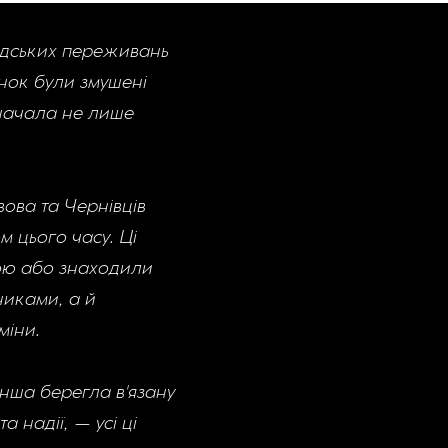
людських переживань
інок були змушені
значала не лише
вова та Чернівців
м цього часу. Ці
бою або знаходили
никами, а й
міни.
нша берегла в'язану
а надії, — усі ці