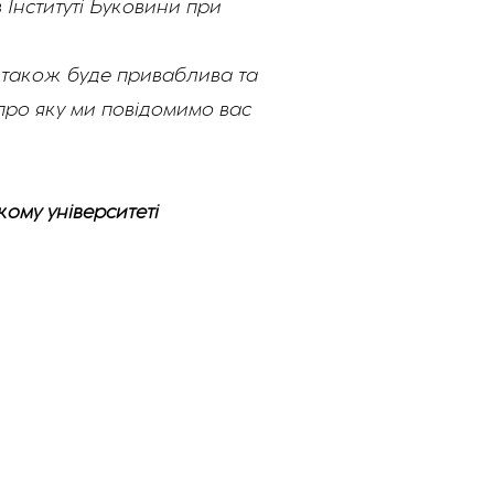
 Інституті Буковини при
в, також буде приваблива та
про яку ми повідомимо вас
кому університеті