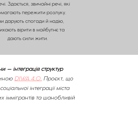
чі. Здається, звичайні речі, які
магають пережити розлуку.
и дарують спогади й надію,
ихають вірити в майбутнє та
дають сили жити.
и – інтеграція структур
тиною
DIWA 4.0.
Проєкт, що
оціальної інтеграції міста
х іммігрантів та шанобливій