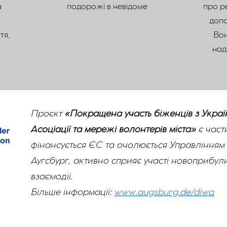
а
подорожі в невідоме
про ре
допо
тя,
Вон
над
Проєкт
«Покращена участь біженців з Україн
Асоціації та мережі волонтерів міста»
є час
фінансується ЄС та очолюється Управлінням с
Аугсбург, активно сприяє участі новоприбули
взаємодії.
Більше інформації:
www.augsburg.de/diwa