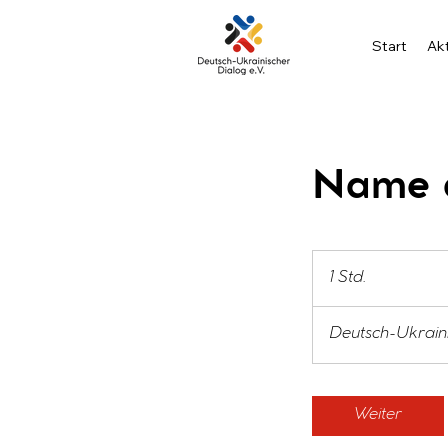
Start
Akt
Name d
1 Std.
1
S
t
Deutsch-Ukrain
d
Weiter