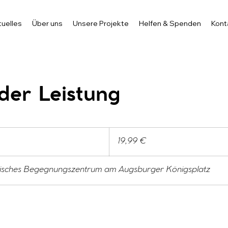
uelles
Über uns
Unsere Projekte
Helfen & Spenden
Kont
er Leistung
19,99
Euro
19,99 €
isches Begegnungszentrum am Augsburger Königsplatz