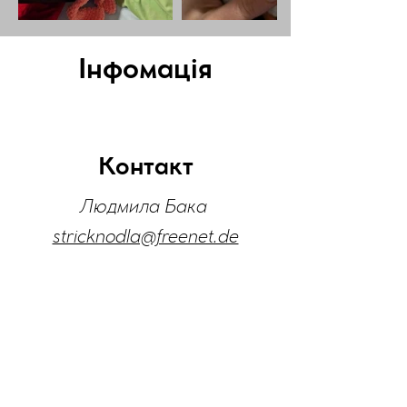
Інфомація
Контакт
Людмила Бака
stricknodla@freenet.de
Коли?
Зустрічі за домовленістю.