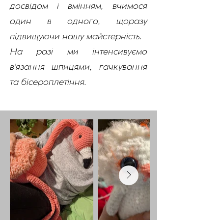
досвідом і вмінням, вчимося
один в одного, щоразу
підвищуючи нашу майстерність.
На разі ми інтенсивуємо
в'язання шпицями, гачкування
та бісероплетіння.